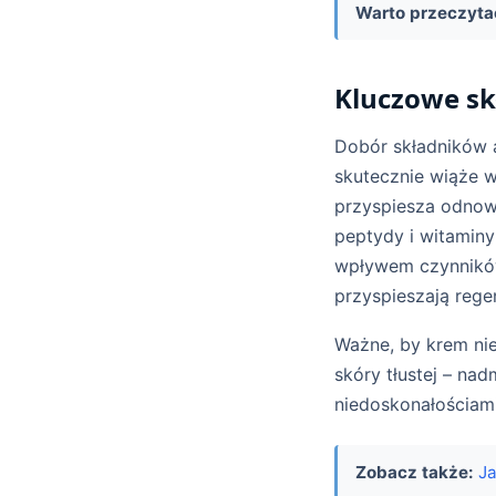
Warto przeczyta
Kluczowe s
Dobór składników 
skutecznie wiąże 
przyspiesza odnow
peptydy i witamin
wpływem czynników 
przyspieszają rege
Ważne, by krem ni
skóry tłustej – na
niedoskonałościami
Zobacz także:
Ja