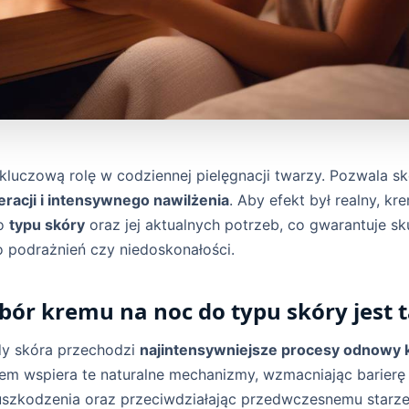
 kluczową rolę w codziennej pielęgnacji twarzy. Pozwala s
racji i intensywnego nawilżenia
. Aby efekt był realny, k
do
typu skóry
oraz jej aktualnych potrzeb, co gwarantuje sk
o podrażnień czy niedoskonałości.
bór kremu na noc do typu skóry jest 
y skóra przechodzi
najintensywniejsze procesy odnowy
m wspiera te naturalne mechanizmy, wzmacniając barierę 
uszkodzenia oraz przeciwdziałając przedwczesnemu starze