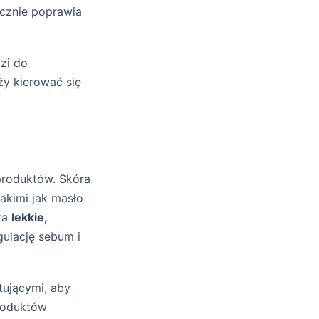
ocznie poprawia
zi do
ży kierować się
roduktów. Skóra
akimi jak masło
za
lekkie,
gulację sebum i
tującymi, aby
produktów