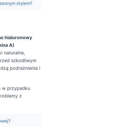
oczesnym stylem?
s hialuronowy
mina A)
jki naturalne,
przed szkodliwym
dzą podrażnienia i
za w przypadku
problemy z
owej?