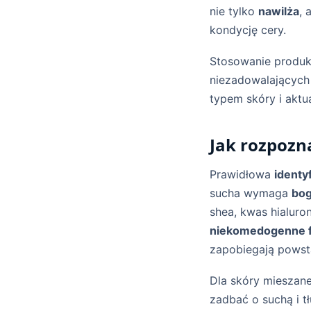
nie tylko
nawilża
, 
kondycję cery.
Stosowanie produk
niezadowalających
typem skóry i aktu
Jak rozpozn
Prawidłowa
identy
sucha wymaga
bog
shea, kwas hialuro
niekomedogenne 
zapobiegają powst
Dla skóry mieszane
zadbać o suchą i t