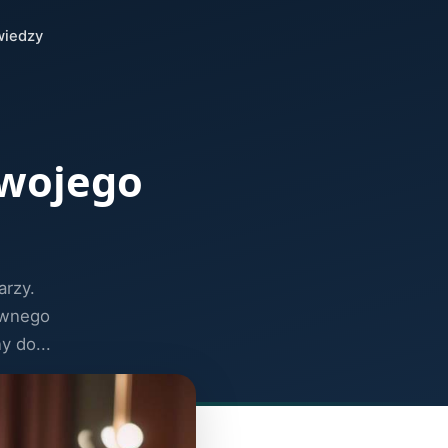
wiedzy
swojego
arzy.
ywnego
y do...