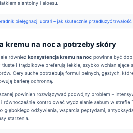
atkiem alantoiny i aloesu.
radnik pielęgnacji ubrań – jak skutecznie przedłużyć trwałość
a kremu na noc a potrzeby skóry
, ale również
konsystencja kremu na noc
powinna być dop
 tłuste i trądzikowe preferują lekkie, szybko wchłaniające s
porów. Cery suche potrzebują formuł pełnych, gęstych, któr
owują barierę ochronną.
szanej powinien rozwiązywać podwójny problem – intensy
 i równocześnie kontrolować wydzielanie sebum w strefie T
głębokiego odżywienia, wsparcia peptydami, antyoksydan
sy starzenia.