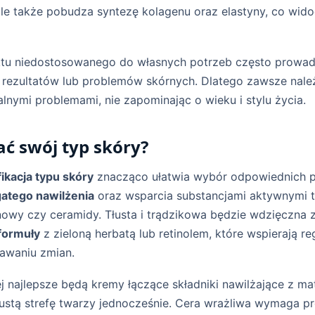
ale także pobudza syntezę kolagenu oraz elastyny, co wid
tu niedostosowanego do własnych potrzeb często prowad
 rezultatów lub problemów skórnych. Dlatego zawsze nale
alnymi problemami, nie zapominając o wieku i stylu życia.
ać swój typ skóry?
fikacja typu skóry
znacząco ułatwia wybór odpowiednich p
atego nawilżenia
oraz wsparcia substancjami aktywnymi t
nowy czy ceramidy. Tłusta i trądzikowa będzie wdzięczna 
formuły
z zieloną herbatą lub retinolem, które wspierają re
awaniu zmian.
j najlepsze będą kremy łączące składniki nawilżające z ma
łustą strefę twarzy jednocześnie. Cera wrażliwa wymaga 