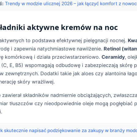
ć:
Trendy w modzie ulicznej 2026 – jak łączyć komfort z now
kładniki aktywne kremów na noc
aktywnych to podstawa efektywnej pielęgnacji nocnej.
Kwa
wodę i zapewnia natychmiastowe nawilżenie.
Retinol (wita
ę komórkową i działa przeciwstarzeniowo.
Ceramidy
, ole
y (C, E, B5) wspomagają odbudowę i zabezpieczają skórę 
zewnętrznych. Dodatki takie jak aloes czy alantoina łago
nerację skóry wrażliwej.
e zawierał składników nadmiernie obciążających, zwłaszc
dmiar tłuszczów czy nieodpowiednie oleje mogą pogłębiać 
.
k skutecznie napisać podziękowanie za zakupy w branży mod