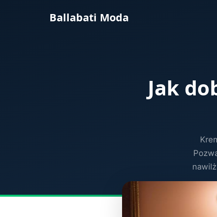
Ballabati Moda
Jak do
Krem
Pozwa
nawilż