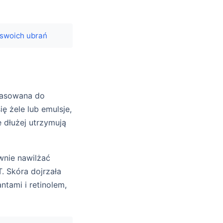
 swoich ubrań
asowana do
ię żele lub emulsje,
e dłużej utrzymują
wnie nawilżać
. Skóra dojrzała
tami i retinolem,