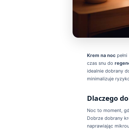
Krem na noc
pełni
czas snu do
regene
idealnie dobrany 
minimalizuje ryzyk
Dlaczego do
Noc to moment, gd
Dobrze dobrany kre
naprawiając mikro