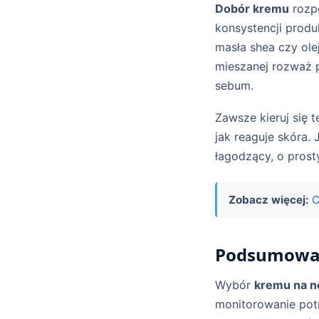
Dobór kremu
rozpo
konsystencji produ
masła shea czy olej
mieszanej rozważ p
sebum.
Zawsze kieruj się 
jak reaguje skóra. 
łagodzący, o prost
Zobacz więcej:
C
Podsumowan
Wybór
kremu na n
monitorowanie pot