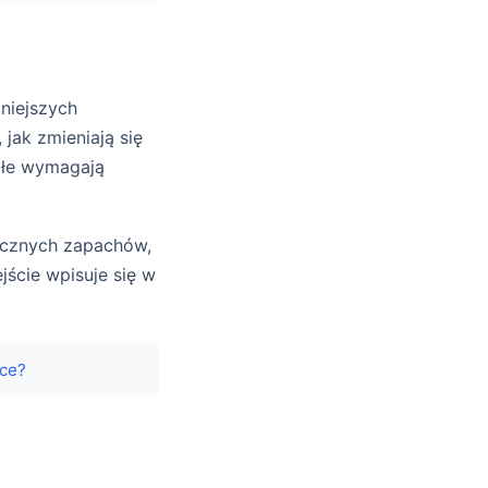
niejszych
jak zmieniają się
ałe wymagają
tucznych zapachów,
jście wpisuje się w
rce?