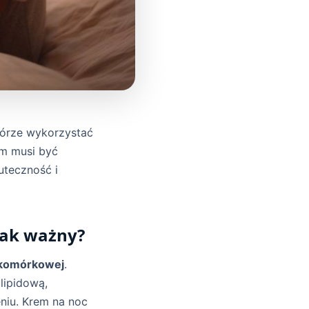
kórze wykorzystać
rem musi być
uteczność i
tak ważny?
 komórkowej
.
lipidową,
niu. Krem na noc