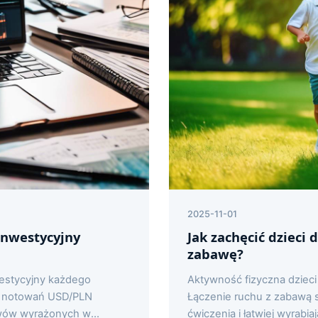
2025-11-01
 inwestycyjny
Jak zachęcić dzieci 
zabawę?
westycyjny każdego
Aktywność fizyczna dziec
a notowań USD/PLN
Łączenie ruchu z zabawą sp
ywów wyrażonych w
ćwiczenia i łatwiej wyrabi