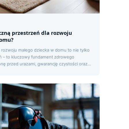
czną przestrzeń dla rozwoju
domu?
 rozwoju małego dziecka w domu to nie tylko
ń – to kluczowy fundament zdrowego
nę przed urazami, gwarancję czystości oraz...