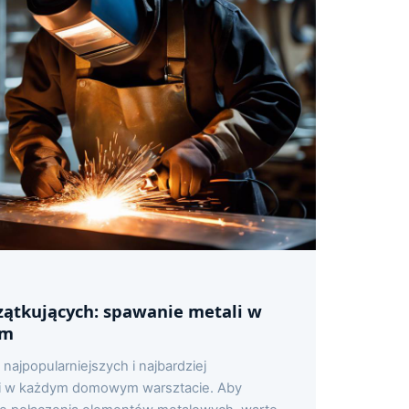
zątkujących: spawanie metali w
ym
 najpopularniejszych i najbardziej
ci w każdym domowym warsztacie. Aby