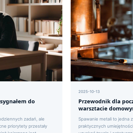
2025-10-13
 sygnałem do
Przewodnik dla poc
warsztacie domow
codziennych zadań, ale
Spawanie metali to jedna z
e priorytety przestały
praktycznych umiejętnoś