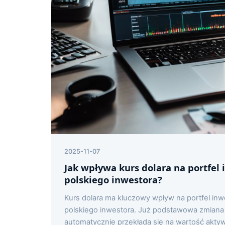
2025-11-07
Jak wpływa kurs dolara na portfel
polskiego inwestora?
Kurs dolara ma kluczowy wpływ na portfel in
polskiego inwestora. Już podstawowa zmian
automatycznie przekłada się na wartość akt