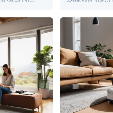
ż kojarzona jest...
uzyskać trwałe i estetyc
poznać...